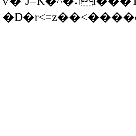
ѵ�ˇJ=K�^�˔ݳl���T��Zi����Q�B�,�S�\�V/
�D�r<=z��<����