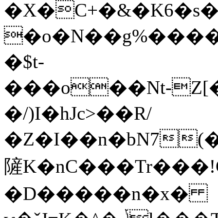
�X�C+�&�K6�s�
�o�N��g%����
�$t-
���o��Nt-Z[���p�2���IR�֞W*ם}:
�/)I�hJc>��R/
�Z�I��n�bN7(
隡K�nC���Tr���!G
�D�����n�x�