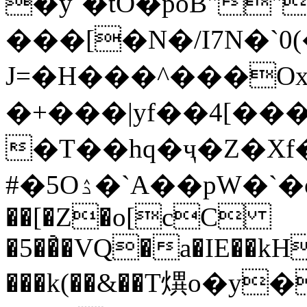
�y`�tO�pоB""E2[~�
���[�N�/I7N�
J=�H���^���Ox"�9f��=f
�+���|yf��4[���$�i
�T��hq�ҷ�Z�Xf
#�5Oۮ�`A��pW�`�oG0y(/Bϕ���t��ϯ[�m�@�c�
��[�Z�o[cC
�5��҆�VQ�a�IE��k
���k(��&��T熼o�y�