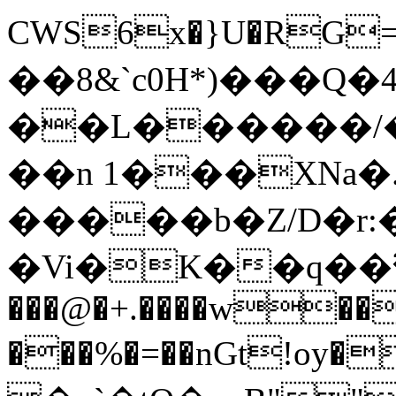
CWS6x�}U�RG
��8&`c0H*)���Q�4
��L������/�
��n 1���XNa�
�����b�Z/D�r
�Vi�K��q��߱�
���@�+.����w��
���%�=��nGt!oy�